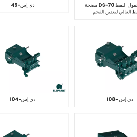
مضخة DS-70 لتنظيف حقول النفط
دي إس-45
 العالي لتعدين الفحم
دي إس -108
دي إس-104