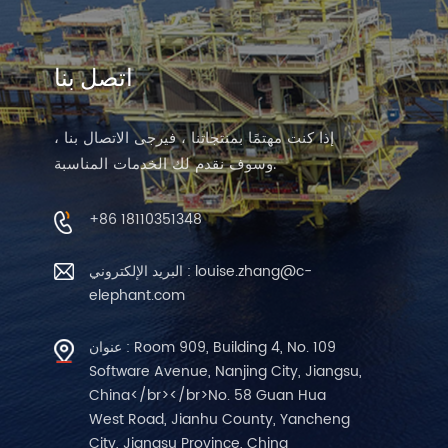
اتصل بنا
إذا كنت مهتمًا بمنتجاتنا ، فيرجى الاتصال بنا ،
وسوف نقدم لك الخدمات المناسبة.
+86 18110351348
البريد الإلكتروني : louise.zhang@c-
elephant.com
عنوان : Room 909, Building 4, No. 109
Software Avenue, Nanjing City, Jiangsu,
China</br></br>No. 58 Guan Hua
West Road, Jianhu County, Yancheng
City, Jiangsu Province, China