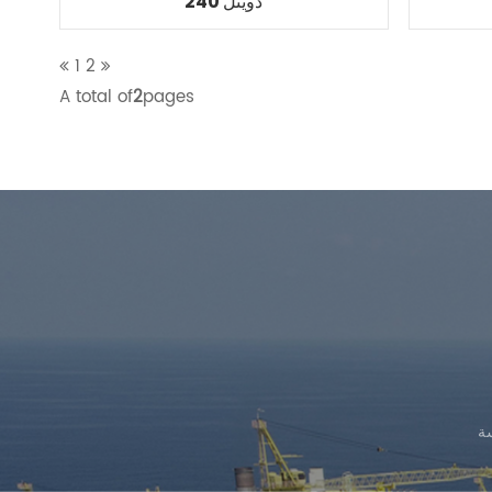
دويتل 240
1
2
A total of
2
pages
ة