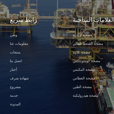
لعلامات الساخنة
رابط سريع
مضخة ترددية
وطن
مضخة الضغط العالي
معلومات عنا
مضخة ثلاثية
منتجات
مضخة كوينتوبلكس
اتصل بنا
مضخة المكبس
أخبار
مضخة الغطاس
شهادة شرف
مضخة الطين
مشروع
مضخة هيدروليكية
خدمة
المدونة