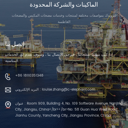
الماكينات والشركة المحدودة
لتزويدك بمواصفات مختلفة لمنتجات وخدمات مضخات المكبس والمضخات
الغاطسة
اتصل بنا
إذا كنت مهتمًا بمنتجاتنا ، فيرجى الاتصال بنا ، وسوف نقدم لك الخدمات
المناسبة.
+86 18110351348
البريد الإلكتروني : louise.zhang@c-elephant.com
عنوان : Room 909, Building 4, No. 109 Software Avenue, Nanjing
City, Jiangsu, China</br></br>No. 58 Guan Hua West Road,
Jianhu County, Yancheng City, Jiangsu Province, China