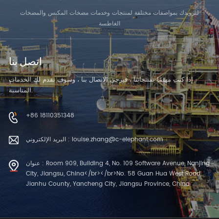
لتزويدك بمواصفات مختلفة لمنتجات وخدمات مضخات المكبس والمضخات
الغاطسة
اتصل بنا
إذا كنت مهتمًا بمنتجاتنا ، فيرجى الاتصال بنا ، وسوف نقدم لك الخدمات
المناسبة.
+86 18110351348
البريد الإلكتروني : louise.zhang@c-elephant.com
عنوان : Room 909, Building 4, No. 109 Software Avenue, Nanjing
City, Jiangsu, China</br></br>No. 58 Guan Hua West Road,
Jianhu County, Yancheng City, Jiangsu Province, China