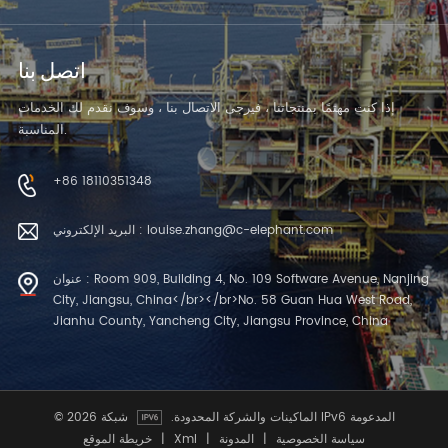
اتصل بنا
إذا كنت مهتمًا بمنتجاتنا ، فيرجى الاتصال بنا ، وسوف نقدم لك الخدمات
المناسبة.
+86 18110351348
البريد الإلكتروني : louise.zhang@c-elephant.com
عنوان : Room 909, Building 4, No. 109 Software Avenue, Nanjing
City, Jiangsu, China</br></br>No. 58 Guan Hua West Road,
Jianhu County, Yancheng City, Jiangsu Province, China
شبكة IPv6 المدعومة
© 2026 الماكينات والشركة المحدودة.
سياسة الخصوصية
|
المدونة
|
Xml
|
خريطة الموقع