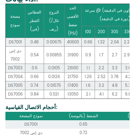
الحد
جالون في الدقيقة) @ سرعة
النزوح
الغطاس
الأقصى
مضخة
ال (دورة في الدقيقة)
(غال/
القطر
ضغط
نموذج
ريف)
(في)
100
200
300
330
(PSI)
DS7001
0.48
0.00675
40600
0.66
1.32
2.04
2.22
دي إس
0.54
0.00855
31900
0.9
1.7
2.7
2.97
7002
DS7003
0.6
0.0105
26100
1.1
2.2
3.3
3.6
DS7004
0.66
0.0126
21750
1.26
2.52
3.78
4.2
DS7005
0.74
0.01575
17400
1.6
3.2
4.8
5.3
DS7006
0.84
0.021
13050
2.1
4.1
6.2
6.8
أحجام الاتصال القياسية:
في)
الشفط (بالبوصة)
نموذج المضخة
DS7001
0.65
0.72
دي إس 7002