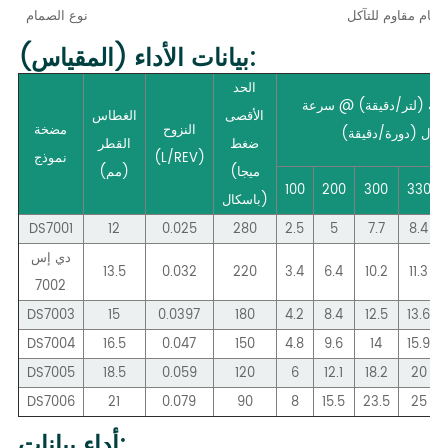
ام مقاوم للتآكل
نوع الصمام
بيانات الأداء (المقياس):
الحد
خة (لتر/دقيقة) @ سرعة
الأقصى
الغطاس
النزوح
مضخة
إدخال (دورة/دقيقة)
ضغط
القطر
(L/REV)
نموذج
ميجا
(
(مم)
100
200
300
330
)
باسكال
DS7001
12
0.025
280
2.5
5
7.7
8.4
دي إس
13.5
0.032
220
3.4
6.4
10.2
11.3
7002
DS7003
15
0.0397
180
4.2
8.4
12.5
13.6
DS7004
16.5
0.047
150
4.8
9.6
14
15.9
DS7005
18.5
0.059
120
6
12.1
18.2
20
DS7006
21
0.079
90
8
15.5
23.5
25
بيانات:
أداء