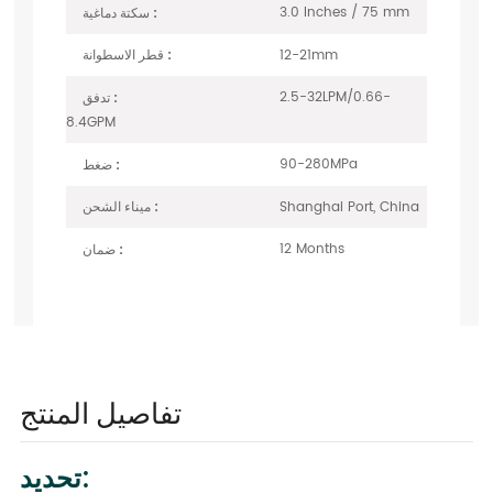
3.0 Inches / 75 mm
سكتة دماغية :
12-21mm
قطر الاسطوانة :
2.5-32LPM/0.66-
تدفق :
8.4GPM
90-280MPa
ضغط :
Shanghai Port, China
ميناء الشحن :
12 Months
ضمان :
تفاصيل المنتج
تحديد: