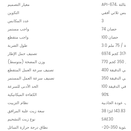
لطبعة الثالثة
معيار التصميم
مكبس ثلاثي أفقي
التكوين
3
عدد المكابس
74 حصان
واجب مستمر
100 حصان
واجب متقطع
3 بوصة / 75 ملم
طول الضربة
3 كجم
تصنيف حمل الإطار
ً / 350 كجم
وزن المضخة (متوسط)
دورة في الدقيقة
تصنيف سرعة العمل المتقطع
دورة في الدقيقة
تصنيف سرعة العمل المستمر
 دورة في الدقيقة
الحد الأدنى للسرعة
90%
الكفاءة الميكانيكية
ش، عودة الجاذبية
نظام التزييت
143. لترًا
سعة زيت علبة المرافق
SAE30
نوع زيت التشحيم
نطاق درجة حرارة السائل