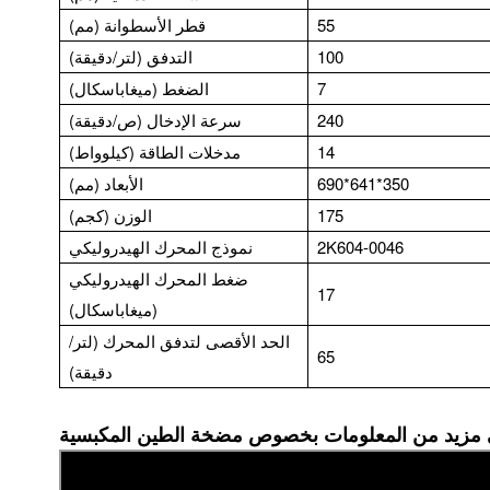
55
قطر الأسطوانة (مم)
100
التدفق (لتر/دقيقة)
7
الضغط (ميغاباسكال)
240
سرعة الإدخال (ص/دقيقة)
14
مدخلات الطاقة (كيلوواط)
690*641*350
الأبعاد (مم)
175
الوزن (كجم)
2K604-0046
نموذج المحرك الهيدروليكي
ضغط المحرك الهيدروليكي
17
(ميغاباسكال)
الحد الأقصى لتدفق المحرك (لتر/
65
دقيقة)