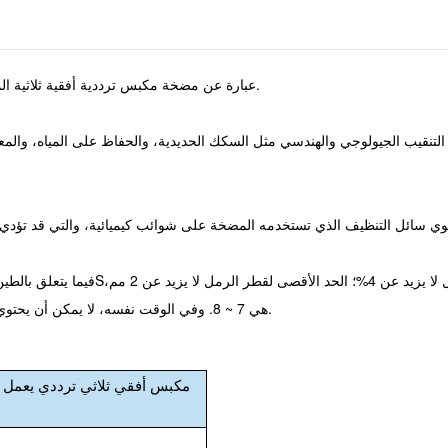
مضخة الطين ذات المحرك الهيدروليكي BW-100 عبارة عن مضخة مكبس ترددية أفقية ثلاثية المفعول أحادية الفعل.
التنقيب الجيولوجي والهندسي مثل السكك الحديدية، والحفاظ على المياه، والمعا
وي سائل التنظيف الذي تستخدمه المضخة على شوائب كيميائية، والتي قد تؤدي إ
وقيمة PH هي 7 ~ 8. وفي الوقت نفسه، لا يمكن أن يحتوي الطين على فطائر الطين والأعشاب والأوراق وما إلى ذلك.
مكبس أفقي ثلاثي ترددي يعمل