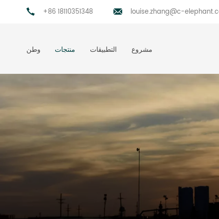
+86 18110351348
louise.zhang@c-elephant.
مشروع
التطبيقات
منتجات
وطن