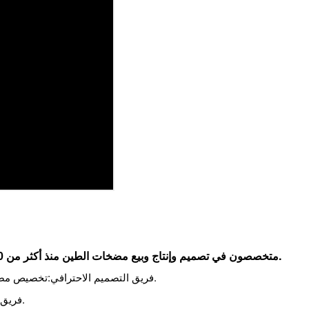
1 - متخصصون في تصميم وإنتاج وبيع مضخات الطين منذ أكثر من 10 سنوات بمساحة 30 ألف متر مربع وأكثر من 150 موظفًا.
تخصيص مضخة الطين حسب متطلباتك، مثل الشكل واللون وما إلى ذلك.
* فريق التصميم الاحترافي:
وقت الإنتاج والجودة، لم يتأخر أبدا عن الشحن.
* فريق