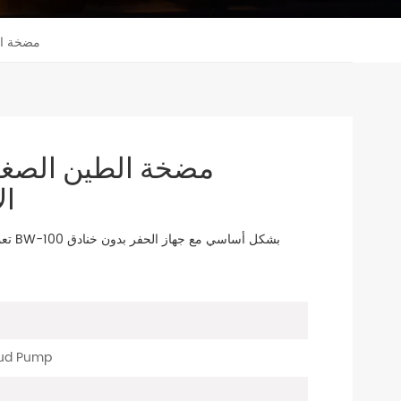
BW-100 مض
ال
تعمل
Mud Pump