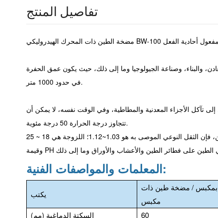
تفاصيل المنتج
دن، والبناء، وصناعة الجيولوجيا وما إلى ذلك، حيث يكون عمق الحفرة
في حدود 1000 متر.
لى تآكل الأجزاء المعدنية والمطاطية، وفي الوقت نفسه، لا يمكن أن
تتجاوز درجة الحرارة 50 درجة مئوية.
فيما يتعلق بالطين، فإن الثقل النوعي الموصى به هو 1.03~1.12؛ اللزوجة هي 18 ~ 25S؛ محتوى الرمل لا يزيد عن 4%؛ الحد الأقصى لقطر الرمل لا يزيد عن 2 مم،
المعلمات والمواصفات الفنية:
 بمكبس / مضخة طين ذات
يكتب
مكبس
60
السكتة الدماغية (مم)