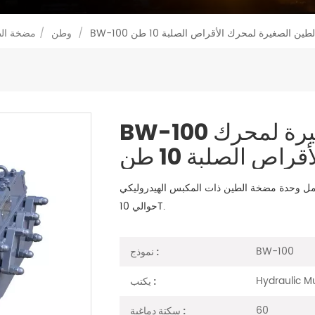
خة الطين الصغيرة لمحرك الأقراص الصلبة 10 طن
/
وطن
/
مضخة ال
BW-100 مضخة الطين الصغيرة لمحرك
أقراص الصلبة 10 طن
 وحدة مضخة الطين ذات المكبس الهيدروليكي BW-100 بشكل أساسي مع جهاز الحفر بدون خنادق
حوالي 10T.
BW-100
نموذج :
Hydraulic 
يكتب :
60
سكتة دماغية :