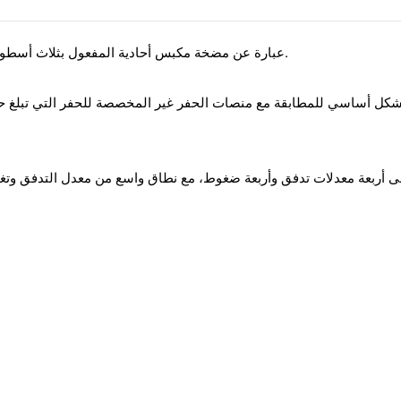
المضخة الترددية CBWH-1200 عبارة عن مضخة مكبس أحادية المفعول بثلاث أسطوانات أفقية، مدفوعة بمحرك ديزل.
لى أربعة معدلات تدفق وأربعة ضغوط، مع نطاق واسع من معدل التدفق وتغ