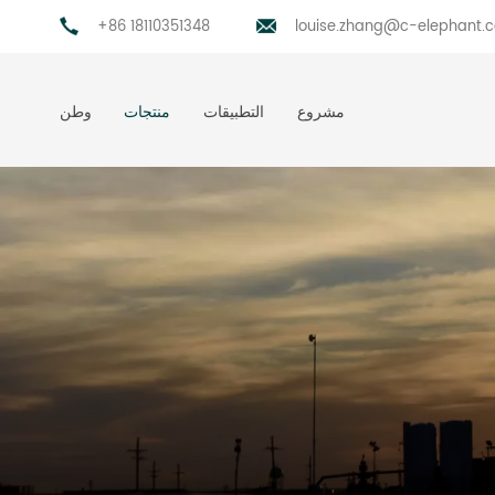
+86 18110351348
louise.zhang@c-elephant.
مشروع
التطبيقات
منتجات
وطن