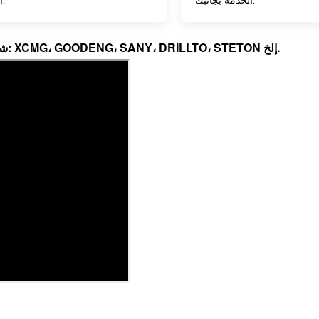
الخدمة بجانبك.
المحدد.
- شركة المعدات الثقيلة من الدرجة الأولى التي نتعاون معها: XCMG، GOODENG، SANY، DRILLTO، STETON إلخ.