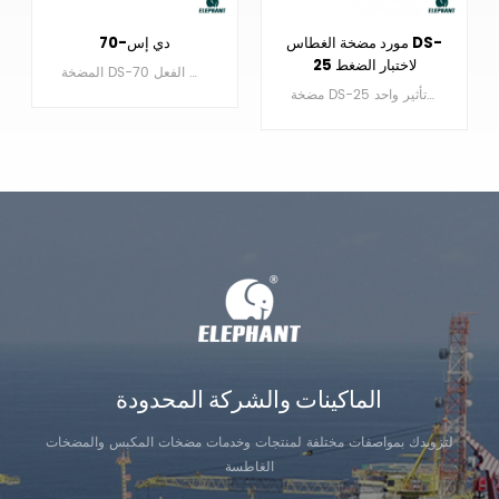
مورد مضخة الغطاس DS-
دي إس-70
25 لاختبار الضغط
المضخة DS-70 عبارة عن مضخة ذات غطاس ترددي ثلاثي الفعل.
مضخة DS-25 عبارة عن مضخة مكبس ترددي ثلاثية ذات تأثير واحد.
التعرف على
التعرف على
المزيد
المزيد
الماكينات والشركة المحدودة
لتزويدك بمواصفات مختلفة لمنتجات وخدمات مضخات المكبس والمضخات
الغاطسة