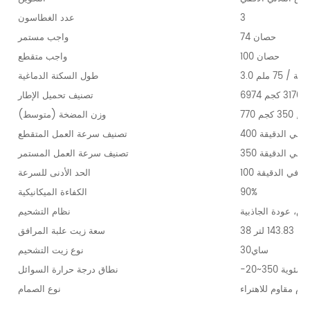
3
عدد الغطاسون
74 حصان
واجب مستمر
100 حصان
واجب متقطع
3 بوصة / 75 ملم
طول السكتة الدماغية
31 كجم
تصنيف تحميل الإطار
ً / 350 كجم
وزن المضخة (متوسط)
دورة في الدقيقة
تصنيف سرعة العمل المتقطع
دورة في الدقيقة
تصنيف سرعة العمل المستمر
 دورة في الدقيقة
الحد الأدنى للسرعة
90%
الكفاءة الميكانيكية
ش، عودة الجاذبية
نظام التشحيم
143.83 لتر
سعة زيت علبة المرافق
ساي30
نوع زيت التشحيم
نطاق درجة حرارة السوائل
م مقاوم للاهتراء
نوع الصمام