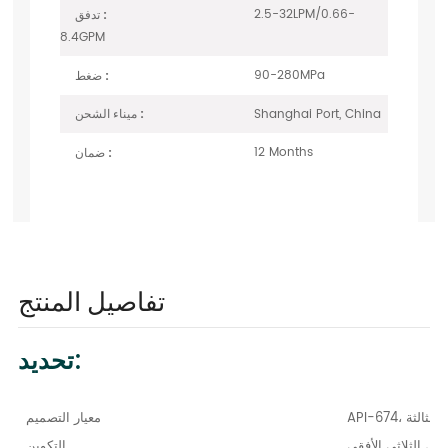
2.5-32LPM/0.66-
تدفق :
8.4GPM
90-280MPa
ضغط :
Shanghai Port, China
ميناء الشحن :
12 Months
ضمان :
تفاصيل المنتج
تحديد:
لطبعة الثالثة
معيار التصميم
بس الثلاثي الأفقي
التكوين