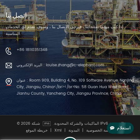
اتصل بنا
إذا كنت مهتمًا بمنتجاتنا ، فيرجى الاتصال بنا ، وسوف نقدم لك الخدمات
المناسبة.
+86 18110351348
البريد الإلكتروني : louise.zhang@c-elephant.com
عنوان : Room 909, Building 4, No. 109 Software Avenue, Nanjing
City, Jiangsu, China</br></br>No. 58 Guan Hua West Road,
Jianhu County, Yancheng City, Jiangsu Province, China
شبكة IPv6 المدعومة
© 2026 الماكينات والشركة المحدودة.
استعلام
سياسة الخصوصية
|
المدونة
|
Xml
|
خريطة الموقع