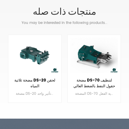
منتجات ذات صله
You may be interested in the following products...
معدات مضخة الغطاس
مضخة DS-70 لتنظيف
DS-45 لحقن المياه
حقول النفط بالضغط العالي
لتعدين الفحم
مضخة DS-45 عبارة عن مضخة مكبس ترددي ثلاثية المفعول ذات تأثير واحد.
المضخة DS-70 عبارة عن مضخة غطاس ترددية ثلاثية المفعول أحادية الفعل.