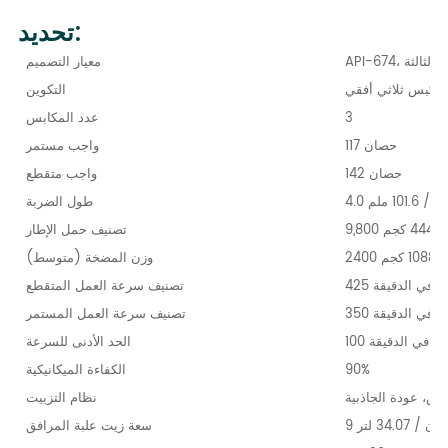
تحديد:
الطبعة الثالثة
معيار التصميم
مكبس ثلاثي أفقي
التكوين
3
عدد المكابس
117 حصان
واجب مستمر
142 حصان
واجب متقطع
ة / 101.6 ملم
طول الضربة
تصنيف حمل الإطار
وزن المضخة (متوسط)
 دورة في الدقيقة
تصنيف سرعة العمل المتقطع
 دورة في الدقيقة
تصنيف سرعة العمل المستمر
 دورة في الدقيقة
الحد الأدنى للسرعة
90%
الكفاءة الميكانيكية
رش، عودة الجاذبية
نظام التزييت
لون / 34.07 لتر
سعة زيت علبة المرافق