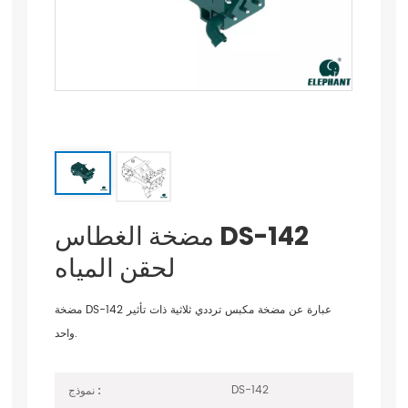
مضخة الغطاس DS-142
لحقن المياه
مضخة DS-142 عبارة عن مضخة مكبس ترددي ثلاثية ذات تأثير
واحد.
DS-142
نموذج :