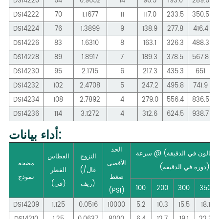
DS14220
64
0.9652
14
96.5
193.0
289.6
DS14222
70
1.1677
11
117.0
233.5
350.5
DS14224
76
1.3899
9
138.9
277.8
416.4
DS14226
83
1.6310
8
163.1
326.3
488.3
DS14228
89
1.8917
7
189.3
378.5
567.8
DS14230
95
2.1715
6
217.3
435.3
651
DS14232
102
2.4708
5
247.2
495.8
741.9
DS14234
108
2.7892
4
279.0
556.4
836.5
DS14236
114
3.1272
4
312.6
624.5
938.7
بيانات:
أداء
الحد
(جالون في الدقيقة) @ سرعة
النزوح
الغطاس
الأقصى
مضخة
خال (دورة في الدقيقة)
(غال/
القطر
ضغط
نموذج
ريف)
(في)
100
200
300
350
(PSI)
DS14209
1.125
0.0516
10000
5.2
10.3
15.5
18.1