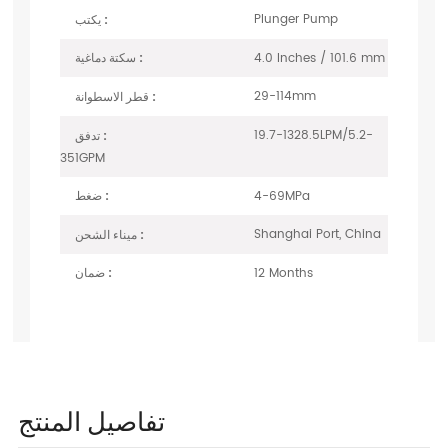
Plunger Pump
يكتب :
4.0 Inches / 101.6 mm
سكتة دماغية :
29-114mm
قطر الاسطوانة :
19.7-1328.5LPM/5.2-
تدفق :
351GPM
4-69MPa
ضغط :
Shanghai Port, China
ميناء الشحن :
12 Months
ضمان :
تفاصيل المنتج