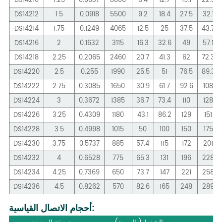
DS14210
1.25
0.0637
8000
6.4
12.7
19.1
22.3
DS14212
1.5
0.0918
5500
9.2
18.4
27.5
32.1
DS14214
1.75
0.1249
4065
12.5
25
37.5
43.7
DS14216
2
0.1632
3115
16.3
32.6
49
57.1
DS14218
2.25
0.2065
2460
20.7
41.3
62
72.3
DS14220
2.5
0.255
1990
25.5
51
76.5
89.3
DS14222
2.75
0.3085
1650
30.9
61.7
92.6
108
DS14224
3
0.3672
1385
36.7
73.4
110
128
DS14226
3.25
0.4309
1180
43.1
86.2
129
151
DS14228
3.5
0.4998
1015
50
100
150
175
DS14230
3.75
0.5737
885
57.4
115
172
201
DS14232
4
0.6528
775
65.3
131
196
228
DS14234
4.25
0.7369
650
73.7
147
221
258
DS14236
4.5
0.8262
570
82.6
165
248
289
أحجام الاتصال القياسية: