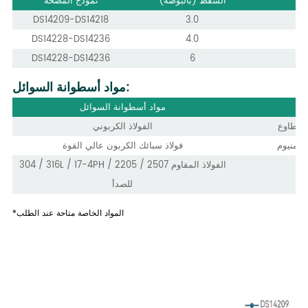
ي)
الشفط (بالبوصة)
نموذج المضخة
DS14209-DS14218
3.0
DS14228-DS14236
4.0
DS14228-DS14236
6
مواد أسطوانة السوائل:
ذف
مواد أسطوانة السوائل
المطاوع
الفولاذ الكربوني
ألومنيوم
فولاذ سبائك الكربون عالي القوة
304 / 316L / 17-4PH / 2205 / 2507 الفولاذ المقاوم
للصدأ
*المواد الخاصة متاحة عند الطلب