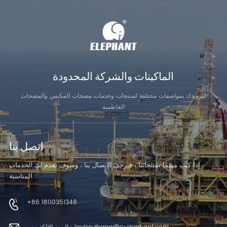
التعرف على
التعرف على
المزيد
المزيد
الماكينات والشركة المحدودة
لتزويدك بمواصفات مختلفة لمنتجات وخدمات مضخات المكبس والمضخات
الغاطسة
اتصل بنا
إذا كنت مهتمًا بمنتجاتنا ، فيرجى الاتصال بنا ، وسوف نقدم لك الخدمات
المناسبة.
+86 18110351348