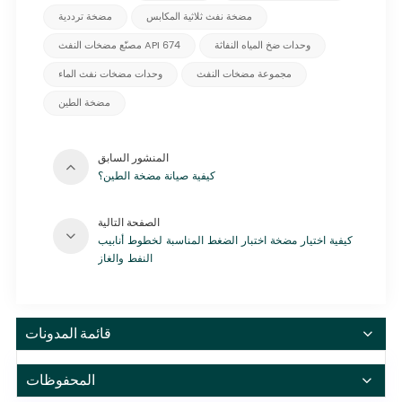
مضخة نفث ثلاثية المكابس
مضخة ترددية
وحدات ضخ المياه النفاثة
مصنّع مضخات النفث API 674
مجموعة مضخات النفث
وحدات مضخات نفث الماء
مضخة الطين
المنشور السابق
كيفية صيانة مضخة الطين؟
الصفحة التالية
كيفية اختيار مضخة اختبار الضغط المناسبة لخطوط أنابيب
النفط والغاز
قائمة المدونات
المحفوظات