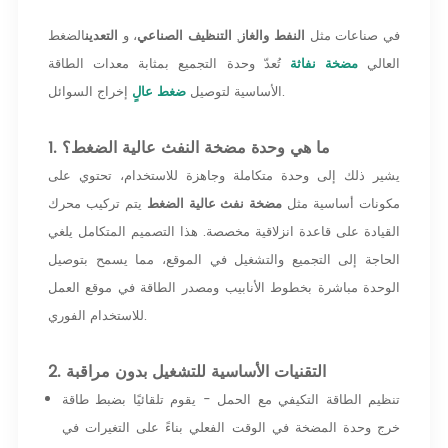
في صناعات مثل
النفط والغاز
,
التنظيف الصناعي
، و
التعدين
الضغط
العالي
مضخة نفاثة
تُعدّ وحدة التجميع بمثابة معدات الطاقة
إخراج السوائل.
الأساسية لتوصيل
ضغط عالٍ
1. ما هي وحدة مضخة النفث عالية الضغط؟
يشير ذلك إلى وحدة متكاملة وجاهزة للاستخدام، تحتوي على
مكونات أساسية مثل
مضخة نفث عالية الضغط
يتم تركيب محرك
القيادة على قاعدة انزلاقية مخصصة. هذا التصميم المتكامل يلغي
الحاجة إلى التجميع والتشغيل في الموقع، مما يسمح بتوصيل
الوحدة مباشرة بخطوط الأنابيب ومصدر الطاقة في موقع العمل
للاستخدام الفوري.
2. التقنيات الأساسية للتشغيل بدون مراقبة
تنظيم الطاقة التكيفي مع الحمل - يقوم تلقائيًا بضبط طاقة
خرج وحدة المضخة في الوقت الفعلي بناءً على التغيرات في