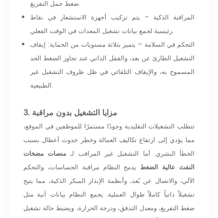
ضغط حمل التفريغ.
المراقبة الذكية – يتم تركيب أجهزة الاستشعار في نقاط
رئيسية لجمع بيانات تشغيل المعدات في الوقت الفعلي.
التحكم في السلامة – يتميز بثلاثة مستويات من الحماية: إيقاف
التشغيل الطارئ عن بعد، والقفل الذاتي عند تجاوز الضغط الحد
المسموح به، والإيقاف التلقائي في ظل ظروف التشغيل غير
الطبيعية.
3. مزايا التشغيل بدون مراقبة
تتطلب التشغيلات التقليدية وجودًا مستمرًا للموظفين في الموقع،
مما يؤدي إلى ارتفاع تكاليف العمالة وخطر حدوث أعطال بسبب
الخطأ البشري. أما التشغيل غير المراقب لـ
منصات مضخات
النفث عالية الضغط
يدمج النظام مراقبة الحساسات، والتحكم
الآلي، والاتصال عن بُعد، وأنظمة الإنذار المبكر الذكية، مما يتيح
تشغيلاً ذاتياً كاملاً طوال العملية. يجمع النظام بيانات آنية مثل
ضغط التفريغ، ومعدل التدفق، ودرجة الحرارة، ويضبط حالة تشغيل