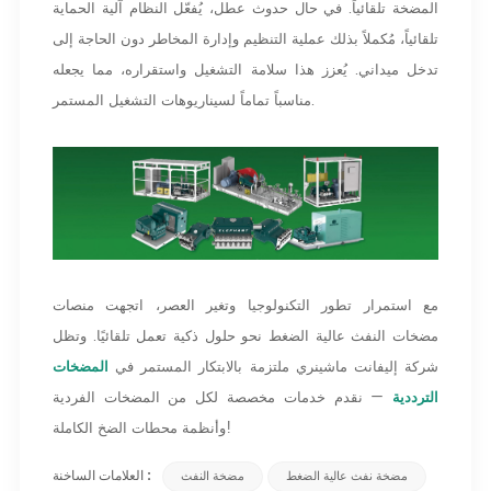
المضخة تلقائياً. في حال حدوث عطل، يُفعّل النظام آلية الحماية
تلقائياً، مُكملاً بذلك عملية التنظيم وإدارة المخاطر دون الحاجة إلى
تدخل ميداني. يُعزز هذا سلامة التشغيل واستقراره، مما يجعله
مناسباً تماماً لسيناريوهات التشغيل المستمر.
مع استمرار تطور التكنولوجيا وتغير العصر، اتجهت منصات
مضخات النفث عالية الضغط نحو حلول ذكية تعمل تلقائيًا. وتظل
شركة إليفانت ماشينري ملتزمة بالابتكار المستمر في
المضخات
الترددية
— نقدم خدمات مخصصة لكل من المضخات الفردية
وأنظمة محطات الضخ الكاملة!
العلامات الساخنة :
مضخة نفث عالية الضغط
مضخة النفث