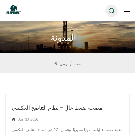
المدونة
بحث
/
وطن
مضخة ضغط عالٍ - نظام التناضح العكسي
Jan 30, 2026
في أنظمة التناضح العكسي RO، مضخة ضغط عالٍيلعب دورًا محوريًا. وتتمثل