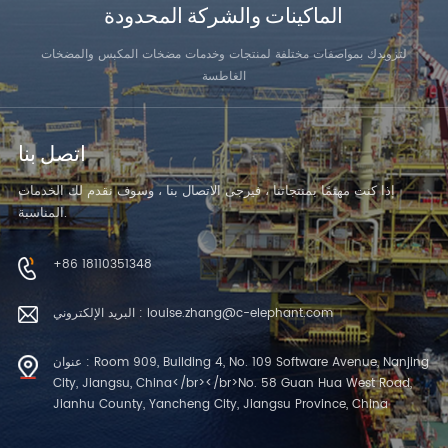
الماكينات والشركة المحدودة
لتزويدك بمواصفات مختلفة لمنتجات وخدمات مضخات المكبس والمضخات
الغاطسة
اتصل بنا
إذا كنت مهتمًا بمنتجاتنا ، فيرجى الاتصال بنا ، وسوف نقدم لك الخدمات
المناسبة.
+86 18110351348
البريد الإلكتروني : louise.zhang@c-elephant.com
عنوان : Room 909, Building 4, No. 109 Software Avenue, Nanjing
City, Jiangsu, China</br></br>No. 58 Guan Hua West Road,
Jianhu County, Yancheng City, Jiangsu Province, China