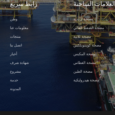
لعلامات الساخنة
رابط سريع
مضخة ترددية
وطن
مضخة الضغط العالي
معلومات عنا
مضخة ثلاثية
منتجات
مضخة كوينتوبلكس
اتصل بنا
مضخة المكبس
أخبار
مضخة الغطاس
شهادة شرف
مضخة الطين
مشروع
مضخة هيدروليكية
خدمة
المدونة