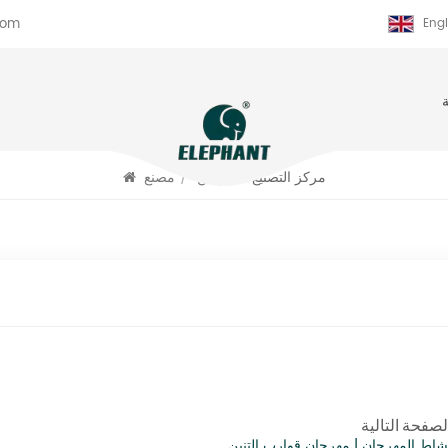
com
Engl
مركز التصنيع
/
وطن
/
مصنع
لصفحة التالية
شاط المهرجان | مهرجان قوارب التنين