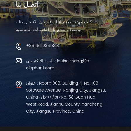
اتصل بنا
إذا كنت مهتمًا بمنتجاتنا ، فيرجى الاتصال بنا ،
وسوف نقدم لك الخدمات المناسبة.
+86 18110351348
البريد الإلكتروني : louise.zhang@c-
elephant.com
عنوان : Room 909, Building 4, No. 109
Software Avenue, Nanjing City, Jiangsu,
China</br></br>No. 58 Guan Hua
West Road, Jianhu County, Yancheng
City, Jiangsu Province, China