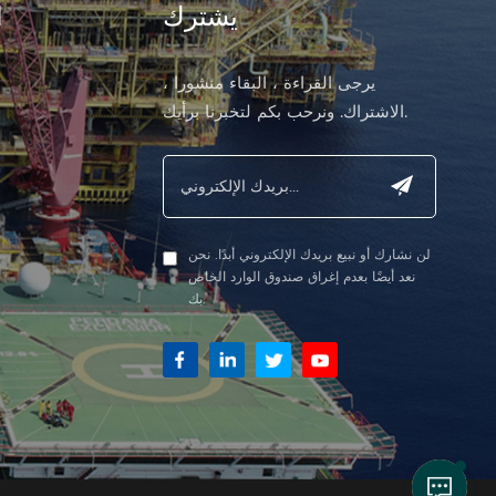
يشترك
ا
يرجى القراءة ، البقاء منشورا ،
الاشتراك. ونرحب بكم لتخبرنا برأيك.
لن نشارك أو نبيع بريدك الإلكتروني أبدًا. نحن
نعد أيضًا بعدم إغراق صندوق الوارد الخاص
بك.