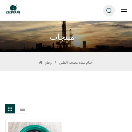
منتجات
أختام مياه مضخة الطين
/
وطن