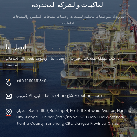
الماكينات والشركة المحدودة
لتزويدك بمواصفات مختلفة لمنتجات وخدمات مضخات المكبس والمضخات
الغاطسة
اتصل بنا
إذا كنت مهتمًا بمنتجاتنا ، فيرجى الاتصال بنا ، وسوف نقدم لك الخدمات
المناسبة.
+86 18110351348
البريد الإلكتروني : louise.zhang@c-elephant.com
عنوان : Room 909, Building 4, No. 109 Software Avenue, Nanjing
City, Jiangsu, China</br></br>No. 58 Guan Hua West Road,
Jianhu County, Yancheng City, Jiangsu Province, China