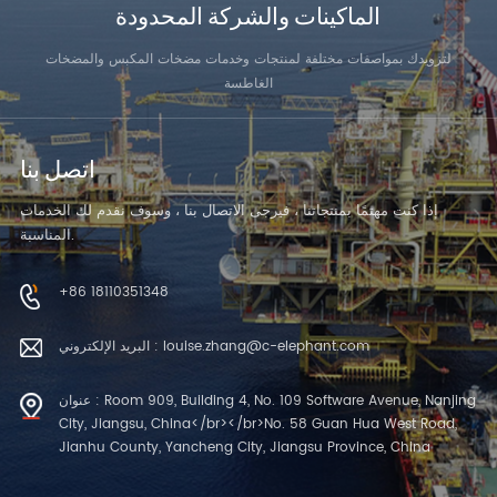
الماكينات والشركة المحدودة
لتزويدك بمواصفات مختلفة لمنتجات وخدمات مضخات المكبس والمضخات
الغاطسة
اتصل بنا
إذا كنت مهتمًا بمنتجاتنا ، فيرجى الاتصال بنا ، وسوف نقدم لك الخدمات
المناسبة.
+86 18110351348
البريد الإلكتروني : louise.zhang@c-elephant.com
عنوان : Room 909, Building 4, No. 109 Software Avenue, Nanjing
City, Jiangsu, China</br></br>No. 58 Guan Hua West Road,
Jianhu County, Yancheng City, Jiangsu Province, China