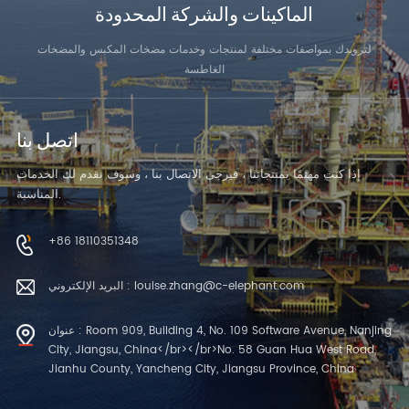
الماكينات والشركة المحدودة
لتزويدك بمواصفات مختلفة لمنتجات وخدمات مضخات المكبس والمضخات
الغاطسة
اتصل بنا
إذا كنت مهتمًا بمنتجاتنا ، فيرجى الاتصال بنا ، وسوف نقدم لك الخدمات
المناسبة.
+86 18110351348
البريد الإلكتروني : louise.zhang@c-elephant.com
عنوان : Room 909, Building 4, No. 109 Software Avenue, Nanjing
City, Jiangsu, China</br></br>No. 58 Guan Hua West Road,
Jianhu County, Yancheng City, Jiangsu Province, China