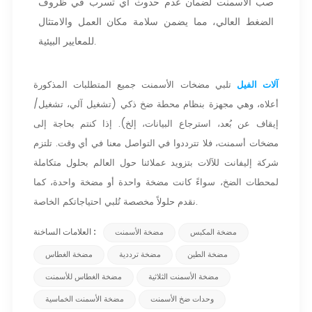
صب الأسمنت لضمان عدم حدوث أي تسرب في ظروف
الضغط العالي، مما يضمن سلامة مكان العمل والامتثال
للمعايير البيئية.
آلات الفيل
تلبي مضخات الأسمنت جميع المتطلبات المذكورة
أعلاه، وهي مجهزة بنظام محطة ضخ ذكي (تشغيل آلي، تشغيل/
إيقاف عن بُعد، استرجاع البيانات، إلخ). إذا كنتم بحاجة إلى
مضخات أسمنت، فلا تترددوا في التواصل معنا في أي وقت. تلتزم
شركة إليفانت للآلات بتزويد عملائنا حول العالم بحلول متكاملة
لمحطات الضخ، سواءً كانت مضخة واحدة أو مضخة واحدة، كما
نقدم حلولاً مخصصة تُلبي احتياجاتكم الخاصة.
العلامات الساخنة :
مضخة المكبس
مضخة الأسمنت
مضخة الطين
مضخة ترددية
مضخة الغطاس
مضخة الأسمنت الثلاثية
مضخة الغطاس للأسمنت
وحدات ضخ الأسمنت
مضخة الأسمنت الخماسية