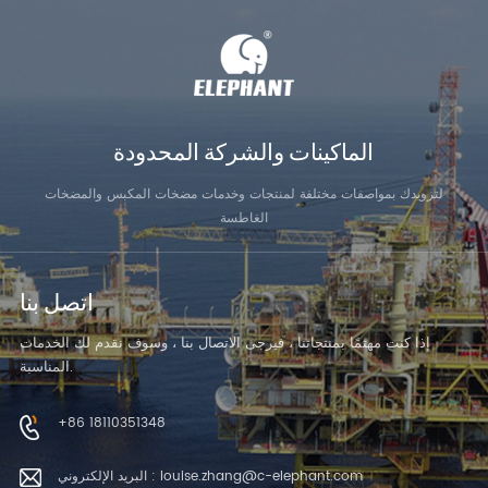
الماكينات والشركة المحدودة
لتزويدك بمواصفات مختلفة لمنتجات وخدمات مضخات المكبس والمضخات
الغاطسة
اتصل بنا
إذا كنت مهتمًا بمنتجاتنا ، فيرجى الاتصال بنا ، وسوف نقدم لك الخدمات
المناسبة.
+86 18110351348
البريد الإلكتروني : louise.zhang@c-elephant.com