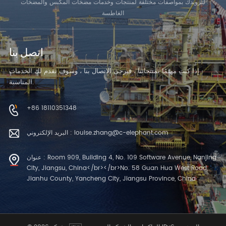
لتزويدك بمواصفات مختلفة لمنتجات وخدمات مضخات المكبس والمضخات
الغاطسة
اتصل بنا
إذا كنت مهتمًا بمنتجاتنا ، فيرجى الاتصال بنا ، وسوف نقدم لك الخدمات
المناسبة.
+86 18110351348
البريد الإلكتروني : louise.zhang@c-elephant.com
عنوان : Room 909, Building 4, No. 109 Software Avenue, Nanjing
City, Jiangsu, China</br></br>No. 58 Guan Hua West Road,
Jianhu County, Yancheng City, Jiangsu Province, China