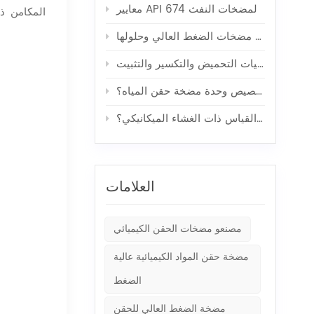
معايير API 674 لمضخات النفث
المكامن ذ
خمس مشاكل شائعة في مضخات الضغط العالي وحلولها
دور مضخات خدمة الآبار في عمليات التحميض والتكسير والتثبيت
ما هي المواصفات الأكثر أهمية عند تخصيص وحدة مضخة حقن المياه؟
ما هي مضخة القياس ذات الغشاء الميكانيكي؟
العلامات
مصنعو مضخات الحقن الكيميائي
مضخة حقن المواد الكيميائية عالية
الضغط
مضخة الضغط العالي للحقن