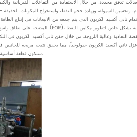
ات تدفق محددة. من خلال الاستفادة من التفاعلات الفيزيائية والكيمي
م، وتحسين السيولة، وزيادة حجم النفط، واستخراج المكونات الخفيفة - فإ
تخدام ثاني أكسيد الكربون الذي يتم جمعه من الانبعاثات في إنتاج الطاقة
المضخة على نطاق واسع في تقنية الاستخ
ضة النفاذية وعالية اللزوجة. من خلال حقن ثاني أكسيد الكربون في ال
 عزل ثاني أكسيد الكربون جيولوجياً، مما يحقق نتيجة مربحة للجانبين في
ستكون قطعة أساسية من المعدات لتحقيق تطوير حقول النفط الخضراء والفعالة.