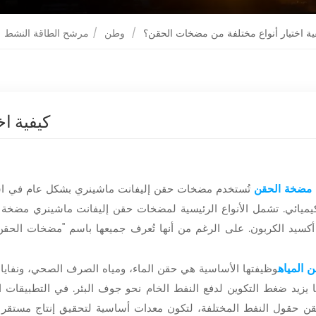
ية اختيار أنواع مختلفة من مضخات الحقن؟
/
وطن
/
مرشح الطاقة النشط
كيفية ا
مضخة الحقن
تُستخدم مضخات حقن إليفانت ماشينري بشكل عام في است
كسيد الكربون. على الرغم من أنها تُعرف جميعها باسم "مضخات الحقن"
المياه
وظيفتها الأساسية هي حقن الماء، ومياه الصرف الصحي، ونفاي
ا يزيد ضغط التكوين لدفع النفط الخام نحو جوف البئر. في التطبيقات
 حقول النفط المختلفة، لتكون معدات أساسية لتحقيق إنتاج مستقر 