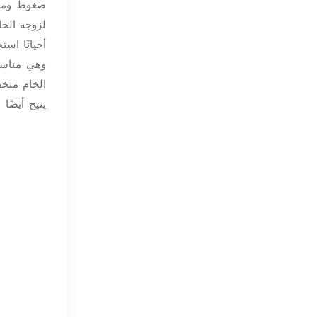
ضغوط ومعدل
لزوجة الخا
أحيانًا اس
الخام منخف
يتيح أيضًا