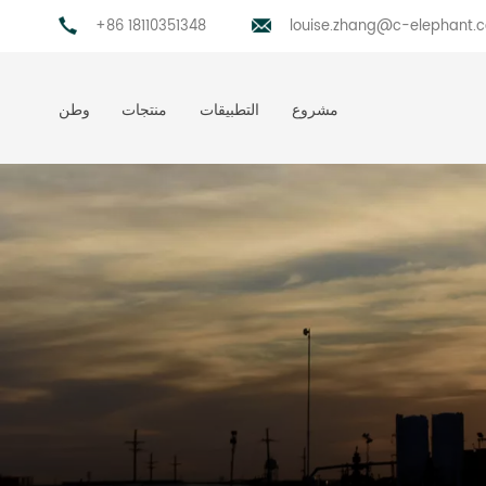
+86 18110351348
louise.zhang@c-elephant.
مشروع
التطبيقات
منتجات
وطن