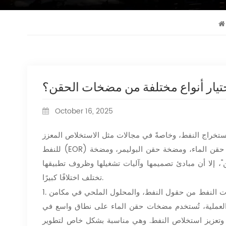
ختيار أنواع مختلفة من مضخات الحقن؟
October 16, 2025
خراج النفط، وخاصةً في مجالات مثل الاستخلاص المعزز
للنفط (EOR) والحقن الكيميائي. تشمل الأنواع الرئيسية لمضخات حقن إليفانت ماشينري مضخة حقن الماء، ومضخة حقن البوليمر، ومضخة
، إلا أن مبادئ تصميمها وآليات تشغيلها وظروف تطبيقها
تختلف اختلافًا كبيرًا.
ات النفط من حقول النفط، والمحلول الملحي في مكامن
1.
 العملية، تُستخدم مضخات حقن الماء على نطاق واسع في
وتعزيز استخلاص النفط. وهي مناسبة بشكل خاص لتطوير