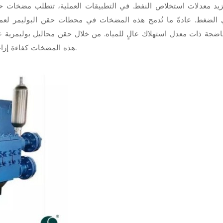
يد معدلات استخلاص النفط. في التطبيقات العملية، تتطلب مضخات حقن 
 الضغط. عادةً ما تُدمج هذه المضخات في محطات حقن البوليمر لعمليا
اضجة ذات معدل استهلاك عالٍ للمياه. من خلال حقن محاليل بوليمرية عا
هذه المضخات كفاءة إزاحة الزيت بشكل كبير، وتُطيل العمر التشغيلي لحقول النفط.