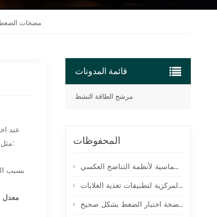
مضخات الضغط ال
قائمة المدونات
مرشح الطاقة النشط
عند اخت
المحفوظات
مثل متطلبات التشغيل، وبيئة التشغيل، وخدمة ما بعد البيع للمنتج، والمرافق المساندة. فيما يلي نقاط رئيسية يجب مراعاتها عند الاختيار:
مقارنة بين مضخات المكبس الثلاثية والخماسية لأنظمة التناضح العكسي
بسبب الب
مقارنة بين المضخات الثلاثية والمضخات الطاردة المركزية لتطبيقات تغذية الغلايات
معدل ا
كيفية معايرة مضخة اختبار الضغط بشكل صحيح