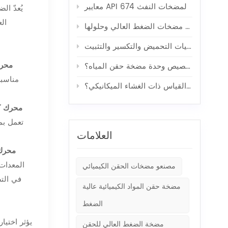
معايير API 674 لمضخات النفث
ال
خمس مشاكل شائعة في مضخات الضغط العالي وحلولها
دور مضخات خدمة الآبار في عمليات التحميض والتكسير والتثبيت
محرك
ما هي المواصفات الأكثر أهمية عند تخصيص وحدة مضخة حقن المياه؟
مناسبة
ما هي مضخة القياس ذات الغشاء الميكانيكي؟
محرك ك
تعمل بم
العلامات
محرك 
المعدات 
مصنعو مضخات الحقن الكيميائي
في التض
مضخة حقن المواد الكيميائية عالية
الضغط
يؤثر اختي
مضخة الضغط العالي للحقن