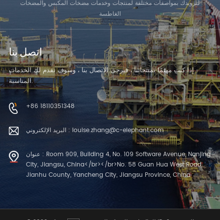
لتزويدك بمواصفات مختلفة لمنتجات وخدمات مضخات المكبس والمضخات
الغاطسة
اتصل بنا
إذا كنت مهتمًا بمنتجاتنا ، فيرجى الاتصال بنا ، وسوف نقدم لك الخدمات
المناسبة.
+86 18110351348
البريد الإلكتروني : louise.zhang@c-elephant.com
عنوان : Room 909, Building 4, No. 109 Software Avenue, Nanjing
City, Jiangsu, China</br></br>No. 58 Guan Hua West Road,
Jianhu County, Yancheng City, Jiangsu Province, China