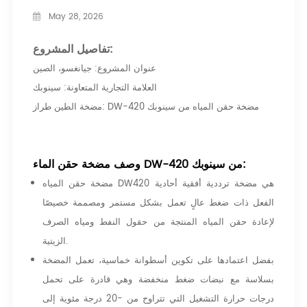
May 28, 2026
تفاصيل المشروع:
عنوان المشروع: جيانغسو، الصين
العلامة التجارية المتعاونة: سينوبك
مضخة الطين طراز: DW-420 مضخة حقن المياه من سينوبك
وصف مضخة حقن الماء DW-420 من سينوبك:
مضخة حقن المياه DW420 هي مضخة ترددية أفقية أحادية
الفعل ذات ضغط عالٍ تعمل بشكل مستمر ومصممة خصيصًا
لإعادة حقن المياه المنتجة من حقول النفط ومياه الصرف
الزيتية.
بفضل اعتمادها على تكوين أسطوانة خماسية، تعمل المضخة
بسلاسة مع نبضات ضغط منخفضة وهي قادرة على تحمل
درجات حرارة التشغيل التي تتراوح من -20 درجة مئوية إلى