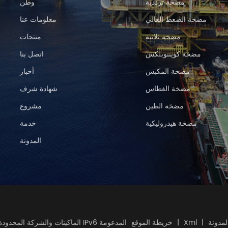
مضخة ترددية
وطن
مضخة الضغط العالي
معلومات عنا
مضخة ثلاثية
منتجات
مضخة كوينتوبلكس
اتصل بنا
مضخة المكبس
أخبار
مضخة الغطاس
شهادة شرف
مضخة الطين
مشروع
مضخة هيدروليكية
خدمة
المدونة
لمدونة
|
Xml
|
خريطة الموقع
شبكة IPv6 المدعومة
© 2026 الماكينات والشركة المحدود