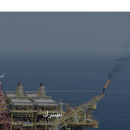
لت
يشترك
ا