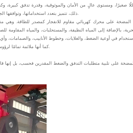
كلًا صغيرًا، ومستوى عالٍ من الأمان والموثوقية، وقدرة تدفق كبيرة، وك
ذلك، تتميز بتعدد استخداماتها، وتوافقها الجيد مع الأنظمة المختلفة، وسهولة تشغيلها، وسهولة نقلها.
 المضخة على محرك كهربائي مقاوم للانفجار كمصدر للطاقة. وهي متوا
بحرية، بالإضافة إلى المياه النظيفة، والمستحلبات، والمياه المقاومة للص
ستخدام في أوعية الضغط، والغلايات، وخطوط الأنابيب، والصمامات، وأي
كما أنها ملائمة تمامًا لرؤوس آبار النفط، ومنصات الحفر البحرية، والبيئات المشابهة.
لمضخة على تلبية متطلبات التدفق والضغط المقدرين فحسب، بل إنها قا