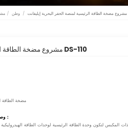
DS-1
/
وطن
/
مشر
مشروع مضخة الطاقة الرئيسية لمنصة الحفر البحرية إيليفانت DS-110
مضخة الطين طراز: S-110
：
وص