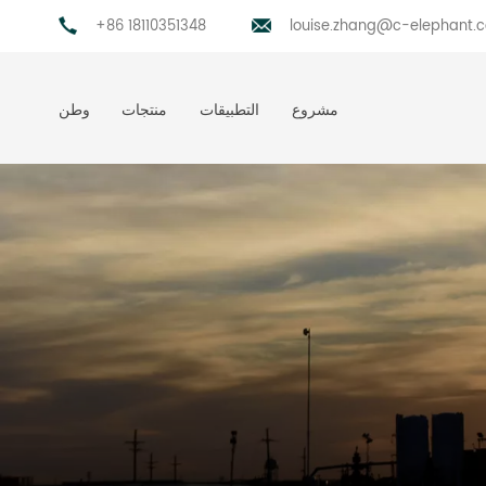
+86 18110351348
louise.zhang@c-elephant.
مشروع
التطبيقات
منتجات
وطن