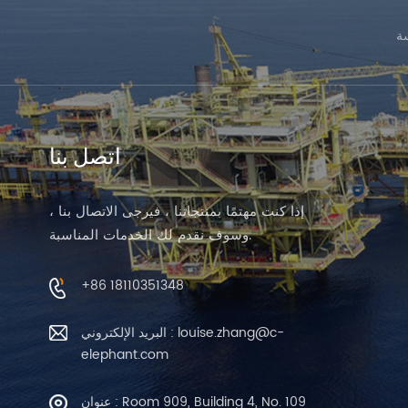
ة
اتصل بنا
إذا كنت مهتمًا بمنتجاتنا ، فيرجى الاتصال بنا ،
وسوف نقدم لك الخدمات المناسبة.
+86 18110351348
البريد الإلكتروني : louise.zhang@c-
elephant.com
عنوان : Room 909, Building 4, No. 109