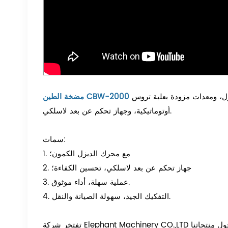
عبارة عن مضخة غطاس أفقية ثلاثية ترددية أحادية الفعل، مدفوعة بمحرك ديزل، ومعدات مزودة بعلبة تروس
مضخة الطين CBW-2000
أوتوماتيكية، وجهاز تحكم عن بعد لاسلكي.
سمات:
1. مع محرك الديزل الكمون؛
2. جهاز تحكم عن بعد لاسلكي، تحسين الكفاءة؛
3. عملية سهلة، أداء موثوق.
4. التفكيك الجيد، سهولة الصيانة والنقل.
تفتخر شركة Elephant Machinery CO.,LTD بلعب دور مهم في تعزيز قدرات الحفر لعملائنا في البحرين. لمزيد من المعلومات حول منتجاتنا