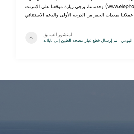
وخدماتنا، يرجى زيارة موقعنا على الإنترنت (www.elephantmudpump.com) أو التواصل مع فريق المبيعات ذو المعرفة لدينا. ونحن نتطلع
المنشور السابق
اليومي | تم إرسال قطع غيار مضخة الطين إلى تايلاند