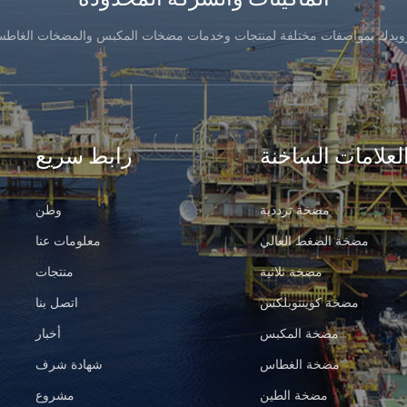
زويدك بمواصفات مختلفة لمنتجات وخدمات مضخات المكبس والمضخات الغاطس
لعلامات الساخنة
رابط سريع
مضخة ترددية
وطن
مضخة الضغط العالي
معلومات عنا
مضخة ثلاثية
منتجات
مضخة كوينتوبلكس
اتصل بنا
مضخة المكبس
أخبار
مضخة الغطاس
شهادة شرف
مضخة الطين
مشروع