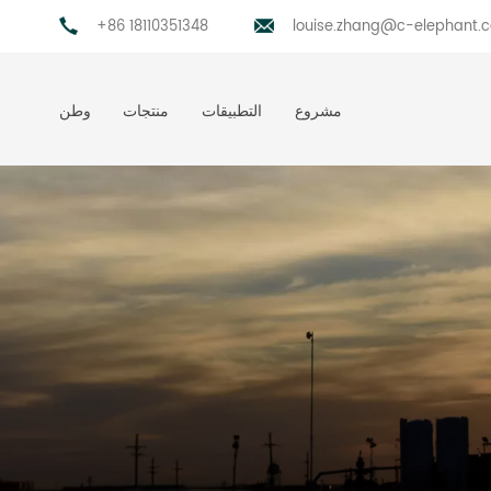
+86 18110351348
louise.zhang@c-elephant.
مشروع
التطبيقات
منتجات
وطن