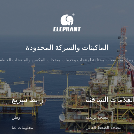
الماكينات والشركة المحدودة
زويدك بمواصفات مختلفة لمنتجات وخدمات مضخات المكبس والمضخات الغاطس
لعلامات الساخنة
رابط سريع
مضخة ترددية
وطن
مضخة الضغط العالي
معلومات عنا