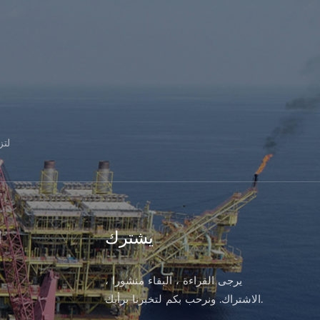
لت
يشترك
ا
يرجى القراءة ، البقاء منشورا ،
الاشتراك. ونرحب بكم لتخبرنا برأيك.