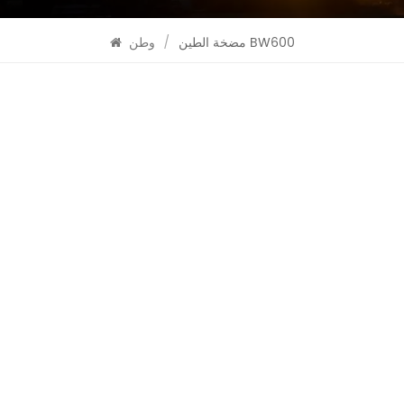
مضخة الطين BW600
/
وطن